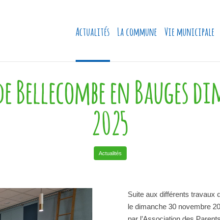
Actualités
La commune
Vie municipale
 de Bellecombe en Bauges 
2025
Actualités
Suite aux différents travaux 
le dimanche 30 novembre 202
par l’Association des Parent