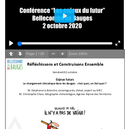
Page
1
/
39
Zoom
100%