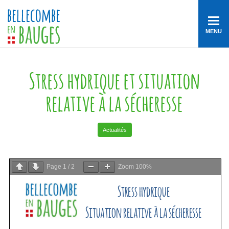
MENU
Stress hydrique et situation
relative à la sécheresse
Actualités
Page
1
/
2
Zoom
100%