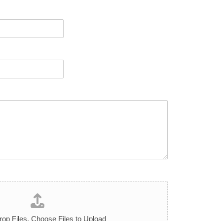
op Files,
Choose Files to Upload