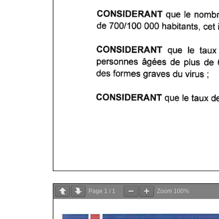
Page
1
/
1
Zoom
100%