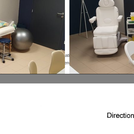
relatif à la lutte contre la propagation de la Covid 19 portant sur le po
ainsi que le courrier de l’ARS (agence régional de santé) le motivant.