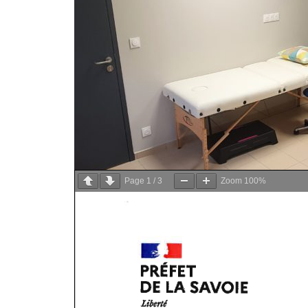
Nouvel arrêté préfectoral
Vous trouverez ci-dessous le nouvel arrêté préfectoral 
Savoie pour les adultes et enfants de plus de 11 ans 
Page
1
/
3
Zoom
100%