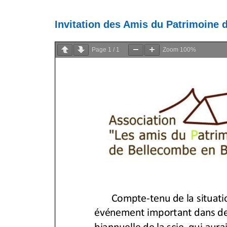
Invitation des Amis du Patrimoine
Page
1
/
1
Zoom
100%