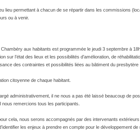
t eu lieu permettant à chacun de se répartir dans les commissions (
urs ou à venir.
d Chambéry aux habitants est programmée le jeudi 3 septembre à 18h30
ur l’état des lieux et les possibilités d’amélioration, de réhabilitat
ssance des contraintes et possibilités liées au bâtiment du presbytèr
pation citoyenne de chaque habitant.
rgé administrativement, il ne nous a pas été laissé beaucoup de possib
l nous remercions tous les participants.
our cela, nous serons accompagnés par des intervenants extérieurs
 d’identifier les enjeux à prendre en compte pour le développement de 