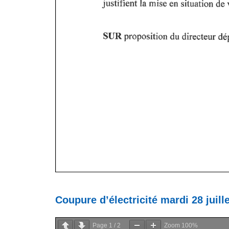
Coupure d’électricité mardi 28 juille
Page
1
/
2
Zoom
100%