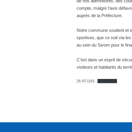
de nos administrés, des cour
compte, malgré l’avis défavo
auprès de la Préfecture.
Notre commune soutient et e
sportives, que ce soit via l
au sein du Sivom pour le f
C’est dans un esprit de sécur
visiteurs et habitants du terr
26-AT-1161
Télécharger