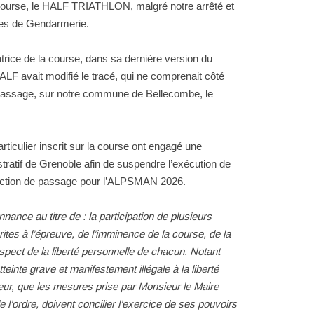
 course, le HALF TRIATHLON, malgré notre arrêté et
ces de Gendarmerie.
trice de la course, dans sa dernière version du
LF avait modifié le tracé, qui ne comprenait côté
 passage, sur notre commune de Bellecombe, le
rticulier inscrit sur la course ont engagé une
tratif de Grenoble afin de suspendre l’exécution de
rdiction de passage pour l’ALPSMAN 2026.
nnance au titre de : la participation de plusieurs
tes à l’épreuve, de l’imminence de la course, de la
 respect de la liberté personnelle de chacun. Notant
tteinte grave et manifestement illégale à la liberté
teur, que les mesures prise par Monsieur le Maire
 l’ordre, doivent concilier l’exercice de ses pouvoirs