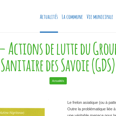
Actualités
La commune
Vie municipale
 – Actions de lutte du Grou
Sanitaire des Savoie (GDS)
Actualités
Le frelon asiatique (ou à patt
Outre la problématique liée 
une véritable menace pour la 